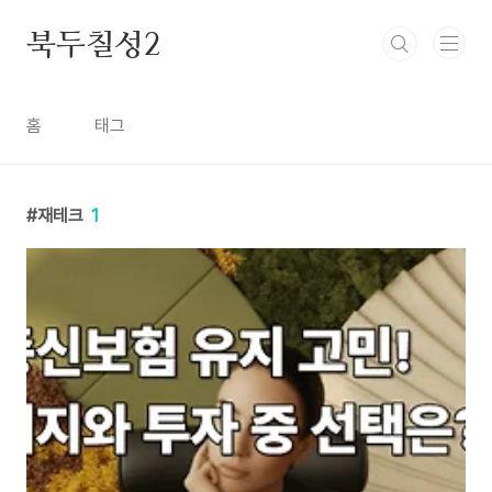
본문 바로가기
북두칠성2
홈
태그
재테크
1