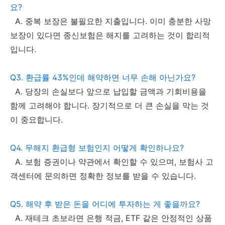
요?
A. 중복 보장은 불필요한 지출입니다. 이미 충분한 사망
보장이 있다면 종신보험은 해지를 고려하는 것이 합리적
입니다.
Q3. 환급률 43%인데 해약하면 너무 손해 아닌가요?
A. 당장의 손실보다 앞으로 납입할 금액과 기회비용을
함께 고려해야 합니다. 장기적으로 더 큰 손실을 막는 것
이 중요합니다.
Q4. 무해지 환급형 보험인지 어떻게 확인하나요?
A. 보험 증권이나 약관에서 확인할 수 있으며, 보험사 고
객센터에 문의하면 정확한 정보를 받을 수 있습니다.
Q5. 해약 후 받은 돈을 어디에 투자하는 게 좋을까요?
A. 재테크 초보라면 은행 적금, ETF 같은 안정적인 상품