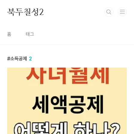
본문 바로가기
북두칠성2
홈
태그
소득공제
2