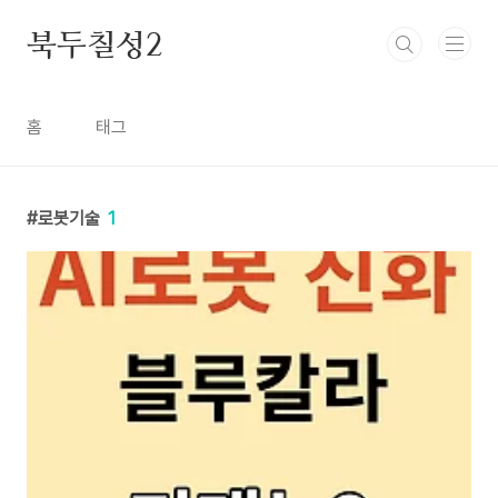
본문 바로가기
북두칠성2
홈
태그
로봇기술
1