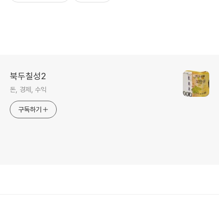
북두칠성2
돈, 경제, 수익
구독하기