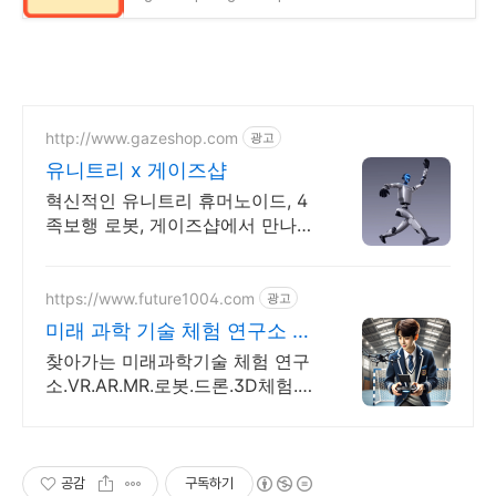
http://www.gazeshop.com
광고
유니트리 x 게이즈샵
혁신적인 유니트리 휴머노이드, 4
족보행 로봇, 게이즈샵에서 만나보
세요
https://www.future1004.com
광고
미래 과학 기술 체험 연구소 친
절상담/1:1교육/4차산업
찾아가는 미래과학기술 체험 연구
소.VR.AR.MR.로봇.드론.3D체험.대
여.행사 이벤트.4족보행로봇.포토
부스.워킹공룡.미래 친환경 자전거
체험.미래 에너지 체험.
공감
구독하기