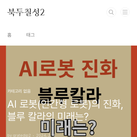
본문 바로가기
북두칠성2
홈
태그
카테고리 없음
AI 로봇(인간형 로봇)의 진화,
블루 칼라의 미래는?
by gratedip2
2024. 2. 4.