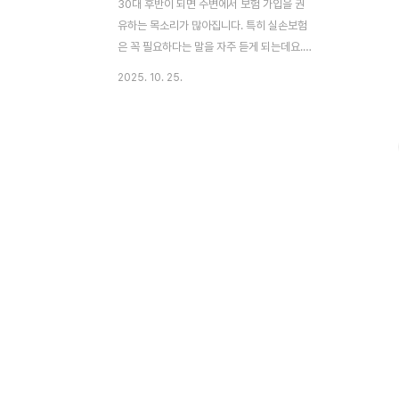
30대 후반이 되면 주변에서 보험 가입을 권
유하는 목소리가 많아집니다. 특히 실손보험
은 꼭 필요하다는 말을 자주 듣게 되는데요.
하지만 보험료를 내느니 차라리 저축하는 게
2025. 10. 25.
낫다는 의견도 있어 고민이 됩니다. 게다가 5
세대 실손보험 출시를 앞두고 지금 가입해야
할지 기다려야 할지 선택의 갈림길에서 많은
분들이 망설이고 계십니다. 부제: 청년! 실손
보험 가입 타이밍과 선택 기준 이 글의 순서1.
실손보험 가입 의문2. 보험의 본질과 저축의
차이점3. 실손보험이 1순위 보험인 이유4.
실손보험만으로 부족한 이유5. 5세대 실손보
험을 기다려야 할까6. 필수 특약 선택 기준7.
Q&A8. 결론 이 글의 요약 3 보험은 예상치
못한 큰 지출을 대비해 평소 조금씩 준비하는
안전장치입니다 3 실손보험은 넓은 보장범
위..