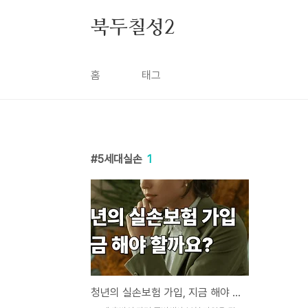
본문 바로가기
북두칠성2
홈
태그
5세대실손
1
청년의 실손보험 가입, 지금 해야 할까요?