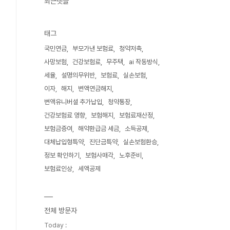
최근댓글
태그
국민연금
부모가낸 보험료
청약저축
사망보험
건강보험료
무주택
ai 작동방식
세율
설명의무위반
보험료
실손보험
이자
해지
변액연금해지
변액유니버셜 추가납입
청약통장
건강보험료 영향
보험해지
보험료재산정
보험금증여
해약환급금 세금
소득공제
대체납입형특약
진단금특약
실손보험환승
정보 확인하기
보험사매각
노후준비
보험료인상
세액공제
전체 방문자
Today :