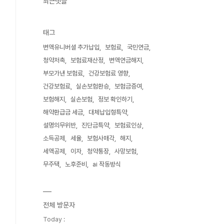
최근댓글
태그
변액유니버셜 추가납입
보험료
국민연금
청약저축
보험료재산정
변액연금해지
부모가낸 보험료
건강보험료 영향
건강보험료
실손보험환승
보험금증여
보험해지
실손보험
정보 확인하기
해약환급금 세금
대체납입형특약
설명의무위반
진단금특약
보험료인상
소득공제
세율
보험사매각
해지
세액공제
이자
청약통장
사망보험
무주택
노후준비
ai 작동방식
전체 방문자
Today :