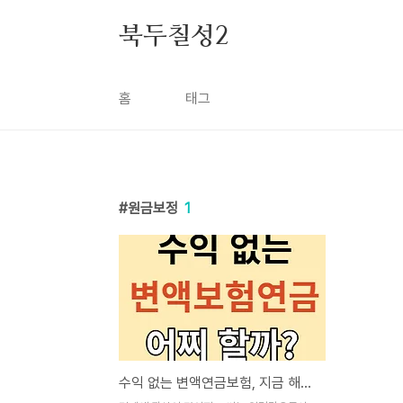
본문 바로가기
북두칠성2
홈
태그
원금보정
1
수익 없는 변액연금보험, 지금 해지해야 할까?