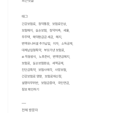
최근댓글
태그
건강보험료
청약통장
보험료인상
보험해지
실손보험
청약저축
세율
무주택
해약환급금 세금
해지
변액유니버셜 추가납입
이자
소득공제
대체납입형특약
부모가낸 보험료
ai 작동방식
노후준비
변액연금해지
보험료
실손보험환승
세액공제
진단금특약
보험사매각
사망보험
건강보험료 영향
보험료재산정
설명의무위반
보험금증여
국민연금
정보 확인하기
전체 방문자