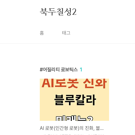
본문 바로가기
북두칠성2
홈
태그
어질리티 로보틱스
1
AI 로봇(인간형 로봇)의 진화, 블루 칼라의 미래는?