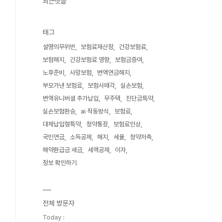
최근댓글
태그
설명의무위반
보험료재산정
건강보험료
보험해지
건강보험료 영향
보험금증여
노후준비
사망보험
변액연금해지
부모가낸 보험료
보험사매각
실손보험
변액유니버셜 추가납입
무주택
진단금특약
실손보험환승
ai 작동방식
보험료
대체납입형특약
청약통장
보험료인상
국민연금
소득공제
해지
세율
청약저축
해약환급금 세금
세액공제
이자
정보 확인하기
전체 방문자
Today :