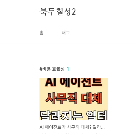
본문 바로가기
북두칠성2
홈
태그
비용 효율성
1
AI 에이전트가 사무직 대체? 달라지는 일터