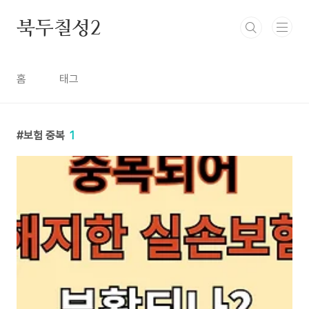
본문 바로가기
북두칠성2
홈
태그
보험 중복
1