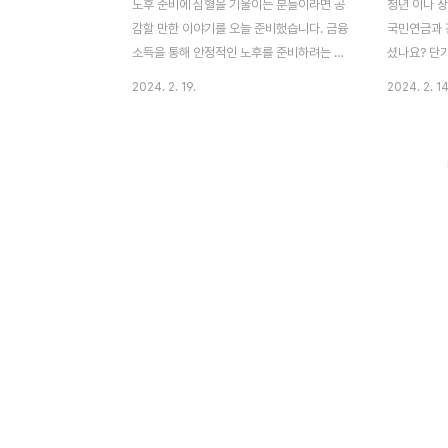
노후 준비에 심혈을 기울이는 분들이라면 공
청년 이나 장
감할 만한 이야기를 오늘 준비했습니다. 금융
국민연금과 
소득을 통해 안정적인 노후를 준비하려는 분
셨나요? 단
들에게 건강보험료(이하 건보료) 부담은 큰
관리를 어떻
2024. 2. 19.
2024. 2. 14
걸림돌이 될 수 있습니다. 이런 문제를 해결
한 방법을 같
할 수 있는 방법을 찾아보는 시간을 가져보겠
보험 및 연금
습니다. 부제: "건강보험료 부담 줄이기, 금융
법!" 이 글의
소득 종합과세 대상 상품을 알아보자!" 이 글
민연금과 건
의 순서0. 이 글의 요점1. 건보료와 금융소득
건강보험료에
2. 금융소득 종합과세3. 비과세/저 과세 상품
5. 결론6. 
4. 금융상품과 건보료5. 금융상품과 건보료
민연금은 많
관계6. 비과세 상품들7. 결론8. 도움 되는 글
만, 효율은 
0. 이 글의 요점 ● 금융 소득이 많아지면 건
는 직장을 
강보험료가 부과될 수 있다.● 비과세나 저율
전환된다.●
과세 상품, ISA, IRP 등은 건강보험료에 영향
료에 영향을 
을 미치지 않는다.● 금융 소..
소득 감소는 