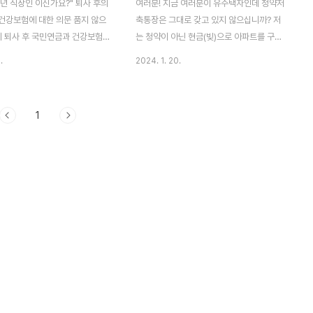
년 직장인 이신가요?" 퇴사 후의
여러분! 지금 여러분이 유주택자인데 청약저
건강보험에 대한 의문 품지 않으
축통장은 그대로 갖고 있지 않으십니까? 저
기 퇴사 후 국민연금과 건강보험
는 청약이 아닌 현금(빚)으로 아파트를 구매
게 관리하고 줄일 수 있는지에 대
하여 전입신고 하자마자 우리 부부의 청약통
.
2024. 1. 20.
이 알아봐요. 부제: "퇴사 후의
장을 해지하였어요. 만약 여러분이 오랫동안
관리는?" "보험료 부담 줄이는
청약저축을 해지 않고 가지고 있다면 아래의
 순서0. 이 글의 요점1. 퇴직후 국
글을 잘 읽어보세요. 부제: "오랫동안 쌓아온
1
강보험2. 국민연금에 대하여3.
청약 저축, 유주택자인데 어떻게 해야 할까?"
 대하여4. 건강 보험료 줄이기
오늘 저와 함께 다루게 될 주제는 '청약 저
도움 되는 글 0. 이 글의 요점 ● 국
축'에 대한 것입니다. 이번 글에서는 50대 초
이 낼수록 받는 연금이 많아지지
반에 접어든 한 지방도시 친척 분의 청약 저
적게 낼수록 높다.● 건강보험료
축에 대한 고민을 함께 풀어보고자 합니다.
그만두면 자동으로 지역가입자로
이 글의 순서1. 청약자의 사정2. 세 가지 방법
 개인사업자의 소득은 건강보험
2-1. 청약저축해지 2-2. 가족에게 양도 2-
미칠 수 있다.● 휴업으로 인한
3. 분양권 전매3. 결론4. 도움 되는 글 1. 청
건강보험료 조정을 위해 신..
약자의 사정 이 친척 분은..