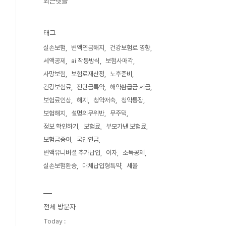
최근댓글
태그
실손보험
변액연금해지
건강보험료 영향
세액공제
ai 작동방식
보험사매각
사망보험
보험료재산정
노후준비
건강보험료
진단금특약
해약환급금 세금
보험료인상
해지
청약저축
청약통장
보험해지
설명의무위반
무주택
정보 확인하기
보험료
부모가낸 보험료
보험금증여
국민연금
변액유니버셜 추가납입
이자
소득공제
실손보험환승
대체납입형특약
세율
전체 방문자
Today :