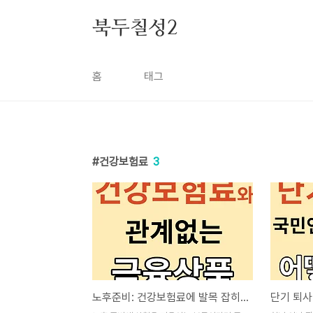
본문 바로가기
북두칠성2
홈
태그
건강보험료
3
노후준비: 건강보험료에 발목 잡히지 않는 방법!