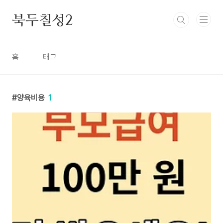
본문 바로가기
북두칠성2
홈
태그
양육비용
1