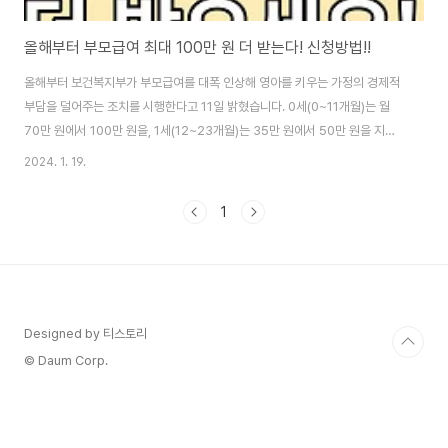
올해부터 부모급여 최대 100만 원 더 받는다! 신청방법!!
올해부터 보건복지부가 부모급여를 대폭 인상해 영아를 키우는 가정의 경제적
부담을 덜어주는 조치를 시행한다고 11일 밝혔습니다. 0세(0~11개월)는 월
70만 원에서 100만 원을, 1세(12~23개월)는 35만 원에서 50만 원을 지급
하게 됩니다.신청방법을 함께 알아보겠습니다. 부제: 올해부터 부모급여 더 받
2024. 1. 19.
는다! 0세 월 100만 원!, 1세 50만 원! 이 글의 순서0. 들어가면서1. 부모급여
신청 절차2. 부모급여의 목적 및 효과3. 지급 방식 및 지원 내용4. 지원금액 상
1
세 예시5. 돌봄 이용 시 지원방법6. 향후계획7. 문의 안내8. 결론9. 도움 되는
글 0. 들어가면서 [부모급여 인상 소식 확정]새해 1월부터 보건복지부가 부모
급여를 상향 조정하기로 결정했습니다. 이에 따라, 0세(..
Designed by 티스토리
© Daum Corp.