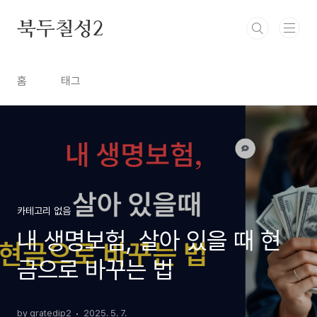
본문 바로가기
북두칠성2
홈
태그
카테고리 없음
내 생명보험, 살아 있을 때 현
금으로 바꾸는 법
by gratedip2
2025. 5. 7.